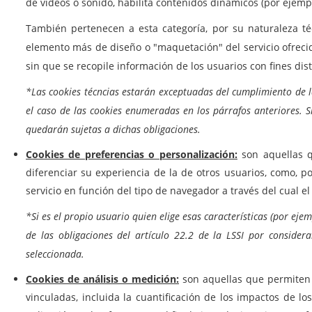
de videos o sonido, habilita contenidos dinámicos (por ejemp
También pertenecen a esta categoría, por su naturaleza téc
elemento más de diseño o "maquetación" del servicio ofrecido
sin que se recopile información de los usuarios con fines dis
*Las cookies técncias estarán exceptuadas del cumplimiento de la
el caso de las cookies enumeradas en los párrafos anteriores. S
quedarán sujetas a dichas obligaciones.
Cookies de preferencias o personalización:
son aquellas q
diferenciar su experiencia de la de otros usuarios, como, 
servicio en función del tipo de navegador a través del cual el 
*Si es el propio usuario quien elige esas características (por eje
de las obligaciones del artículo 22.2 de la LSSI por consider
seleccionada.
Cookies de análisis o medición:
son aquellas que permiten a
vinculadas, incluida la cuantificación de los impactos de lo