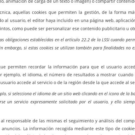
lo, animación de carga de un texto o imagen) o compartir contenido
nica, aquellas cookies que permiten la gestión, de la forma más
 al usuario, el editor haya incluido en una página web, aplicació
tintos, como puede ser personalizar ese contenido publicitario u ot
s obligaciones establecidas en el artículo 22.2 de la LSSI cuando permi
in embargo, si estas cookies se utilizan también para finalidades no e
ue permiten recordar la información para que el usuario acced
por ejemplo, el idioma, el número de resultados a mostrar cuando 
usuario accede al servicio o de la región desde la que accede al ser
mplo, si selecciona el idioma de un sitio web clicando en el icono de la
arse un servicio expresamente solicitado por el usuario, y ello siem
l responsable de las mismas el seguimiento y análisis del compo
s anuncios. La información recogida mediante este tipo de cookies