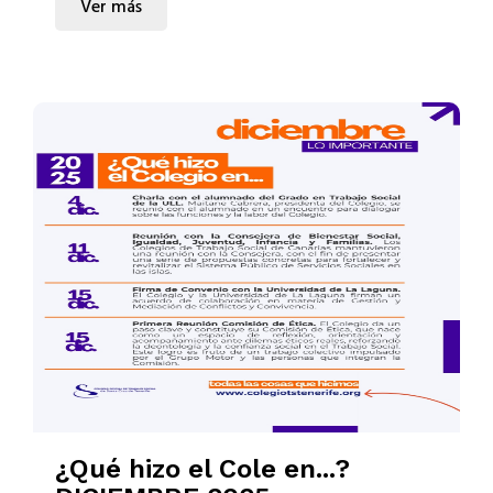
Ver más
¿Qué hizo el Cole en...?